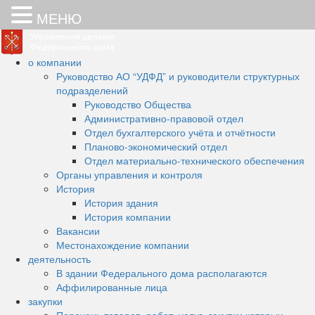
МЕНЮ
Skip
to
о компании
content
АО "Управление делами
Основная цель деятельности
Руководство АО “УДФД” и руководители структурных
подразделений
АО "УДФД" – работы и услуги
Федерального дома"
Руководство Общества
Административно-правовой отдел
по обеспечению эксплуатации
Отдел бухгалтерского учёта и отчётности
помещений здания
Планово-экономический отдел
Отдел материально-технического обеспечения
Федерального дома
Органы управления и контроля
(административная часть
История
История здания
здания по адресу: Санкт-
История компании
Вакансии
Петербург, Суворовский пр-кт,
Местонахождение компании
д. 62, литер А)
деятельность
В здании Федерального дома располагаются
Аффилированные лица
закупки