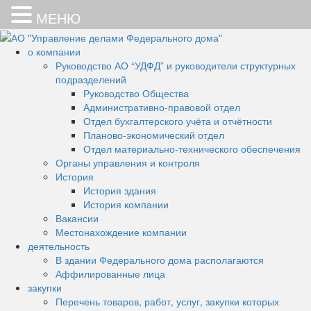
МЕНЮ
Skip
to
о компании
АО "Управление делами
Основная цель деятельности
content
Руководство АО “УДФД” и руководители структурных
подразделений
АО "УДФД" – работы и услуги
Федерального дома"
Руководство Общества
Административно-правовой отдел
по обеспечению эксплуатации
Отдел бухгалтерского учёта и отчётности
помещений здания
Планово-экономический отдел
Отдел материально-технического обеспечения
Федерального дома
Органы управления и контроля
(административная часть
История
История здания
здания по адресу: Санкт-
История компании
Вакансии
Петербург, Суворовский пр-кт,
Местонахождение компании
д. 62, литер А)
деятельность
В здании Федерального дома располагаются
Аффилированные лица
закупки
Перечень товаров, работ, услуг, закупки которых