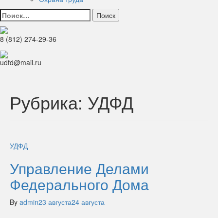
Найти:
8 (812) 274-29-36
udfd@mail.ru
Рубрика:
УДФД
УДФД
Управление Делами
Федерального Дома
By
admin
23 августа
24 августа