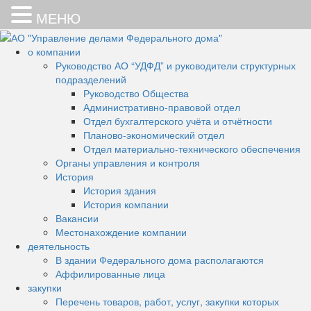
МЕНЮ
Skip
to
о компании
АО "Управление делами
Основная цель деятельности
content
Руководство АО “УДФД” и руководители структурных
подразделений
АО "УДФД" – работы и услуги
Федерального дома"
Руководство Общества
Административно-правовой отдел
по обеспечению эксплуатации
Отдел бухгалтерского учёта и отчётности
помещений здания
Планово-экономический отдел
Отдел материально-технического обеспечения
Федерального дома
Органы управления и контроля
(административная часть
История
История здания
здания по адресу: Санкт-
История компании
Вакансии
Петербург, Суворовский пр-кт,
Местонахождение компании
д. 62, литер А)
деятельность
В здании Федерального дома располагаются
Аффилированные лица
закупки
Перечень товаров, работ, услуг, закупки которых