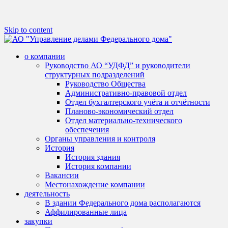
Skip to content
о компании
Основная цель деятельности АО
АО "Управление делами
Руководство АО “УДФД” и руководители
"УДФД" – работы и услуги по
структурных подразделений
Федерального дома"
Руководство Общества
обеспечению эксплуатации помещений
Административно-правовой отдел
здания Федерального дома
Отдел бухгалтерского учёта и отчётности
Планово-экономический отдел
(административная часть здания по
Отдел материально-технического
адресу: Санкт- Петербург, Суворовский
обеспечения
Органы управления и контроля
пр-кт, д. 62, литер А)
История
История здания
История компании
Вакансии
Местонахождение компании
деятельность
В здании Федерального дома располагаются
Аффилированные лица
закупки